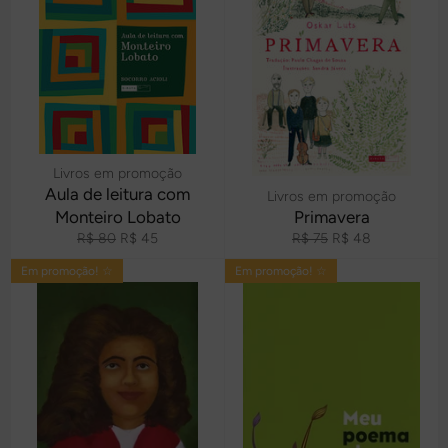
Livros em promoção
Aula de leitura com
Livros em promoção
Monteiro Lobato
Primavera
Preço
Preço
Preço
Preço
R$ 80
R$ 45
R$ 75
R$ 48
normal
promocional
normal
promocional
Em promoção! ☆
Em promoção! ☆