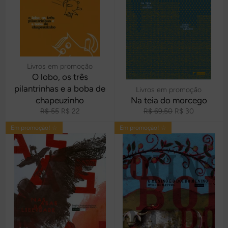
Livros em promoção
O lobo, os três
pilantrinhas e a boba de
Livros em promoção
chapeuzinho
Na teia do morcego
Preço
Preço
Preço
Preço
R$ 55
R$ 22
R$ 69,50
R$ 30
normal
promocional
normal
promocional
Em promoção! ☆
Em promoção! ☆