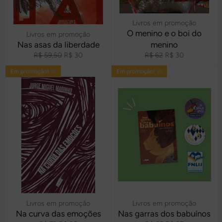
Livros em promoção
O menino e o boi do
Livros em promoção
Nas asas da liberdade
menino
Preço
Preço
Preço
Preço
R$ 59,50
R$ 30
R$ 62
R$ 30
normal
promocional
normal
promocional
Em promoção! ☆
Em promoção! ☆
Livros em promoção
Livros em promoção
Na curva das emoções
Nas garras dos babuínos