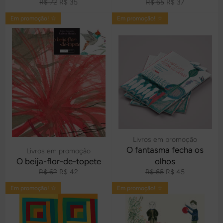
Preço
Preço
Preço
Preço
R$ 72
R$ 35
R$ 65
R$ 37
normal
promocional
normal
promocional
Em promoção! ☆
Em promoção! ☆
Livros em promoção
O fantasma fecha os
Livros em promoção
O beija-flor-de-topete
olhos
Preço
Preço
Preço
Preço
R$ 62
R$ 42
R$ 65
R$ 45
normal
promocional
normal
promocional
Em promoção! ☆
Em promoção! ☆