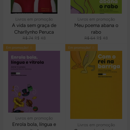
Livros em promoção
Livros em promoção
A vida sem graça de
Meu poema abana o
Charllynho Peruca
rabo
Preço
Preço
Preço
Preço
R$ 74
R$ 48
R$ 64
R$ 48
normal
promocional
normal
promocional
Em promoção! ☆
Em promoção! ☆
Livros em promoção
Enrola bola, língua e
Livros em promoção