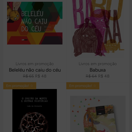
Livros em promoção
Livros em promoção
Beleléu não caiu do céu
Babuxa
Preço
Preço
Preço
Preço
R$ 65
R$ 48
R$ 64
R$ 48
normal
promocional
normal
promocional
Em promoção! ☆
Em promoção! ☆