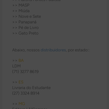
>> MASP
>> Miúda
>> Nove e Sete
>> Panapaná
>> Pé de Livro
>> Gato Preto
Abaixo, nossos
distribuidores
, por estado::
>>
BA
LDM
(71) 3277 8619
>>
ES
Livraria do Estudante
(27) 3324 8914
>>
MG