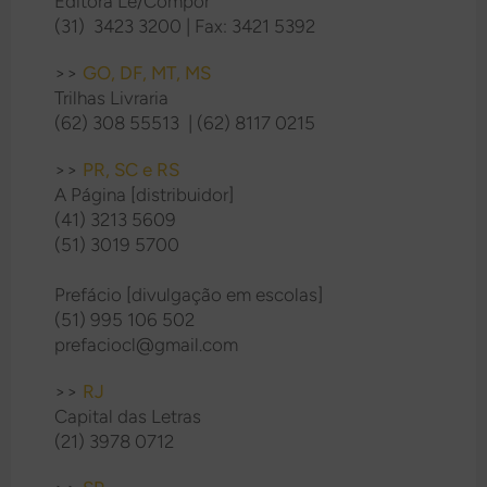
Editora Lê/Compor
(31) 3423 3200 | Fax: 3421 5392
>>
GO, DF, MT, MS
Trilhas Livraria
(62) 308 55513 | (62) 8117 0215
>>
PR, SC e RS
A Página [distribuidor]
(41) 3213 5609
(51) 3019 5700
Prefácio [divulgação em escolas]
(
51) 995 106 502
prefaciocl@gmail.com
>>
RJ
Capital das Letras
(21) 3978 0712