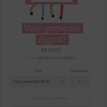
Vale-presente
digital!
Preço
R$ 20,00
normal
Frete
calculado no checkout.
TITLE
QUANTIDADE
−
+
Adicionar ao carrinho