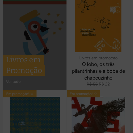
Livros em
Livros em promoção
O lobo, os três
Promoção
pilantrinhas e a boba de
chapeuzinho
Ver tudo
Preço
Preço
R$ 55
R$ 22
normal
promocional
Em promoção! ☆
Em promoção! ☆