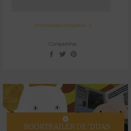
Informações completas
Compartilhar
Compartilhar
Tweetar
Pin
no
no
Facebook
Pinterest
REPRODUZIR
O
BOOKTRAILER DE 'DUAS
VÍDEO