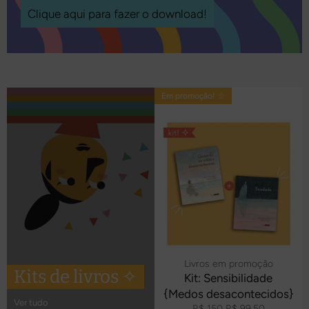
Clique aqui para fazer o download!
Em promoção! ☆
Livros em promoção
Kits de livros ✧
Kit: Sensibilidade
{Medos desacontecidos}
Ver tudo
Preço
Preço
R$ 150
R$ 99,50