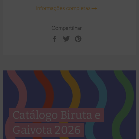
Informações completas
Compartilhar
Compartilhar
Tweetar
Pin
no
no
Facebook
Pinterest
Catálogo Biruta e
Gaivota 2026