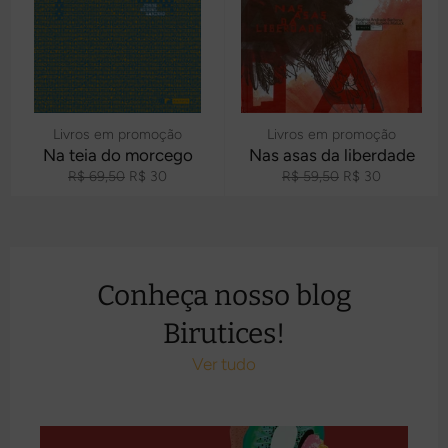
Livros em promoção
Livros em promoção
Na teia do morcego
Nas asas da liberdade
Preço
Preço
Preço
Preço
R$ 69,50
R$ 30
R$ 59,50
R$ 30
normal
promocional
normal
promocional
Conheça nosso blog
Birutices!
Ver tudo