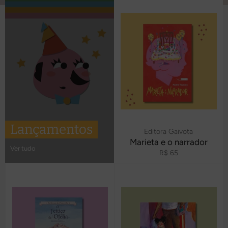
Lançamentos
Editora Gaivota
Marieta e o narrador
Ver tudo
Preço
R$ 65
normal