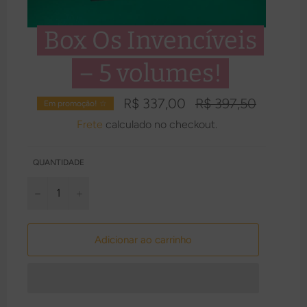
Box Os Invencíveis
– 5 volumes!
Preço
R$ 337,00
R$ 397,50
Em promoção! ☆
normal
Frete
calculado no checkout.
QUANTIDADE
−
+
Adicionar ao carrinho