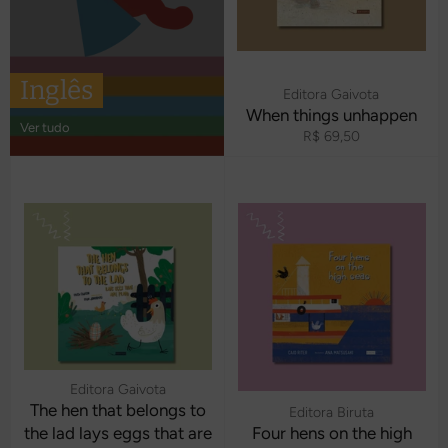
Inglês
Editora Gaivota
When things unhappen
Ver tudo
Preço
R$ 69,50
normal
Editora Gaivota
The hen that belongs to
Editora Biruta
the lad lays eggs that are
Four hens on the high