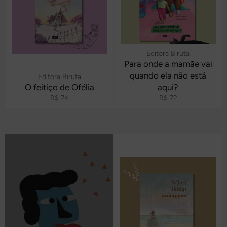
Editora Biruta
Para onde a mamãe vai
quando ela não está
Editora Biruta
O feitiço de Ofélia
aqui?
Preço
Preço
R$ 74
R$ 72
normal
normal