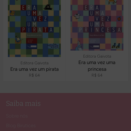
Editora Gaivota
Era uma vez uma
Editora Gaivota
Era uma vez um pirata
princesa
Preço
Preço
R$ 64
R$ 64
normal
normal
Saiba mais
Sobre nós
Blog Birutices