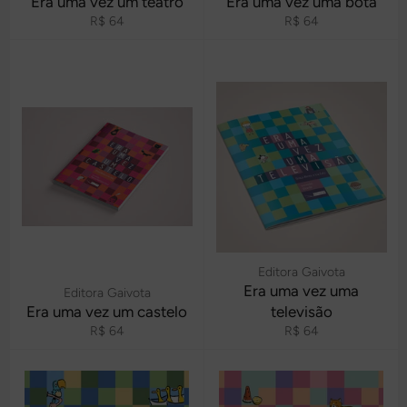
Era uma vez um teatro
Era uma vez uma bota
Preço
Preço
R$ 64
R$ 64
normal
normal
Editora Gaivota
Era uma vez uma
Editora Gaivota
Era uma vez um castelo
televisão
Preço
Preço
R$ 64
R$ 64
normal
normal