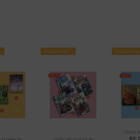
☆
Em promoção! ☆
Em promoção!
Livros 
Kit:
m promoção
Livros em promoção