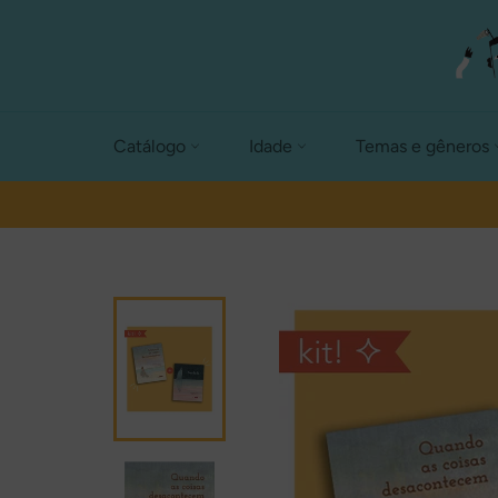
Pular
para
o
conteúdo
Catálogo
Idade
Temas e gêneros