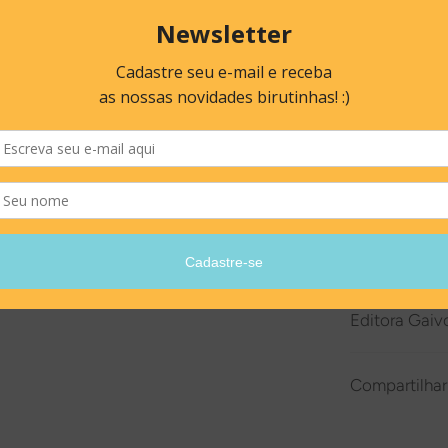
ISBN: 978-6
Acabamento:
Ano de publi
Editora Gaiv
Saudade:
Por
Alessand
Páginas: 40
Idade: a part
Formato: 16 
ISBN: 978-6
Acabamento:
Ano de publi
Editora Gaiv
Compartilhar