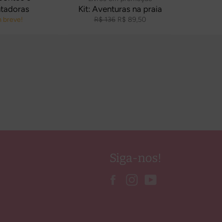
tadoras
Kit: Aventuras na praia
Preço
Preço
 breve!
R$ 136
R$ 89,50
normal
promocional
Siga-nos!
Facebook
Instagram
YouTube