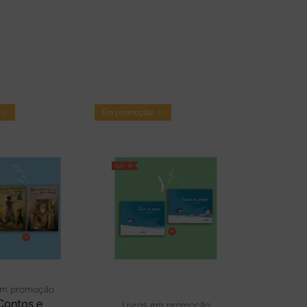
 ☆
Em promoção! ☆
em promoção
 Contos e
Livros em promoção