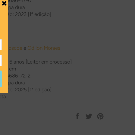
5-86686-47-0
 Capa dura
cação: 2023 [1ª edição]
ota
ra Roscoe
e
Odilon Moraes
ir de 6 anos [Leitor em processo]
x 20 cm
5-86686-72-2
 Capa dura
cação: 2025 [1ª edição]
ota
Compartilhar
Tweetar
Pin
no
no
Facebook
Pinterest