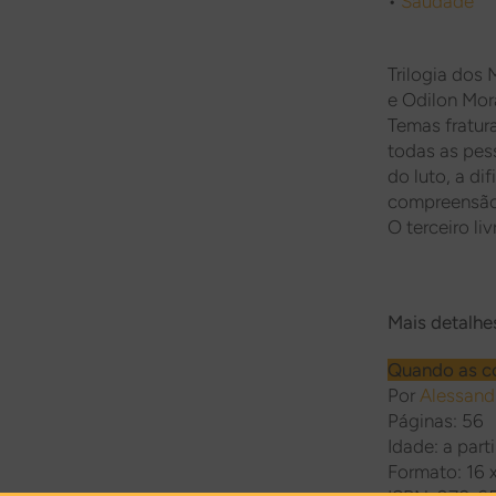
•
Saudade
Trilogia dos
e Odilon Mor
Temas fratur
todas as pes
do luto, a di
compreensão 
O terceiro li
Mais detalhes
Quando as c
Por
Alessand
Páginas: 56
Idade: a part
Formato: 16 