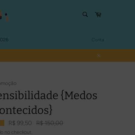
PESQUISAR
Carrinho
Procurar
2026
Conta
Fechar
romoção
Sensibilidade {Medos
ontecidos}
Preço
R$ 99,50
R$ 150,00
☆
normal
do no checkout.