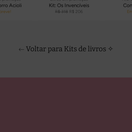
orro Acioli
Kit: Os Invencíveis
Con
Preço
Preço
breve!
R$ 318
R$ 206
Em
normal
promocional
Voltar para Kits de livros ✧