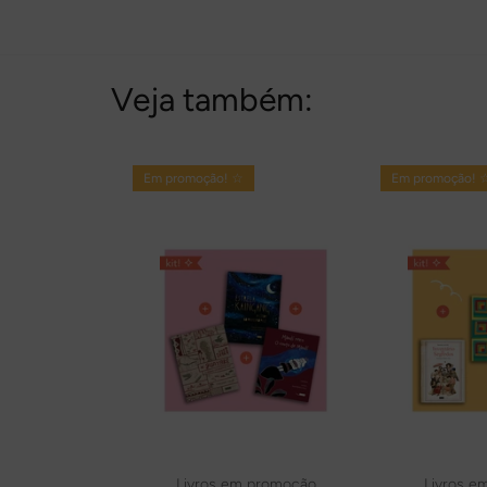
Veja também:
Em promoção! ☆
Em promoção! 
Livros em promoção
Livros e