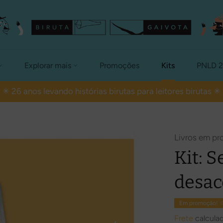
Explorar mais
Promoções
Kits
PNLD 
✳ 26 anos levando histórias birutas para leitores birutas ✳
Livros em p
Kit: 
desac
Em promoção! 
Frete
calcula