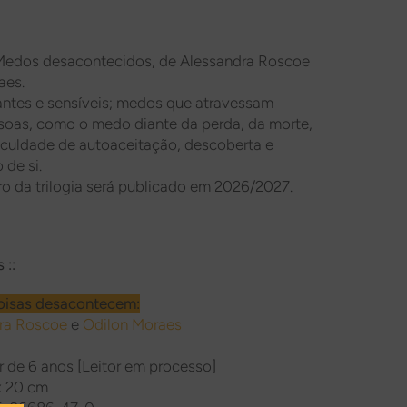
 Medos desacontecidos, de Alessandra Roscoe
aes.
antes e sensíveis; medos que atravessam
soas, como o medo diante da perda, da morte,
ficuldade de autoaceitação, descoberta e
de si.
vro da trilogia será publicado em 2026/2027.
 ::
oisas desacontecem:
ra Roscoe
e
Odilon Moraes
ir de 6 anos [Leitor em processo]
x 20 cm