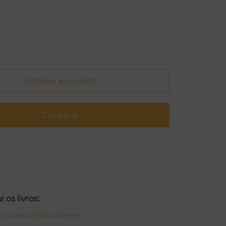
Adicionar ao carrinho
Compre já
i os livros:
coisas desacontecem