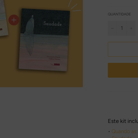
QUANTIDADE
−
+
Este kit inclu
•
Quando as 