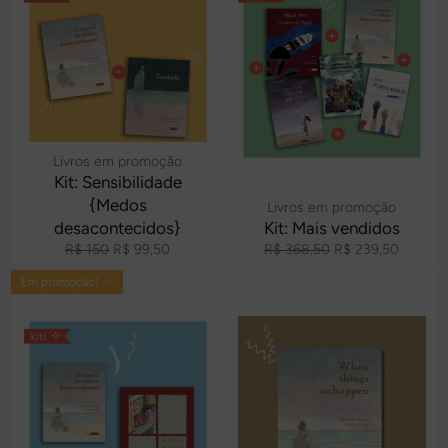
Livros em promoção
Kit: Sensibilidade
{Medos
Livros em promoção
desacontecidos}
Kit: Mais vendidos
Preço
Preço
Preço
Preço
R$ 150
R$ 99,50
R$ 368,50
R$ 239,50
normal
promocional
normal
promocional
Em promoção! ☆