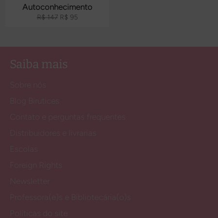
Autoconhecimento
Preço
Preço
R$ 147
R$ 95
normal
promocional
Saiba mais
Sobre nós
Blog Birutices
Contato e perguntas frequentes
Distribuidores e livrarias
Escolas
Foreign Rights
Newsletter
Professora(e)s e Bibliotecária(o)s
Políticas do site