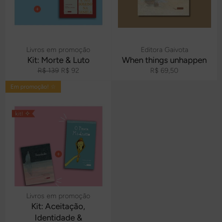
Livros em promoção
Editora Gaivota
Kit: Morte & Luto
When things unhappen
Preço
Preço
Preço
R$ 139
R$ 92
R$ 69,50
normal
promocional
normal
Em promoção! ☆
Livros em promoção
Kit: Aceitação,
Identidade &