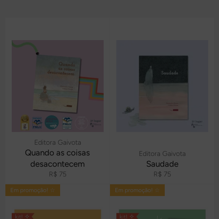
Editora Gaivota
Quando as coisas
Editora Gaivota
desacontecem
Saudade
Preço
Preço
R$ 75
R$ 75
normal
normal
Em promoção! ☆
Em promoção! ☆