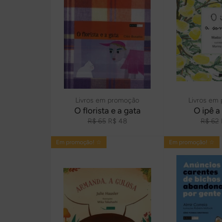
Livros em promoção
Livros em
O florista e a gata
O ipê a
Preço
Preço
Preço
R$ 65
R$ 48
R$ 62
normal
promocional
normal
Em promoção! ☆
Em promoção! ☆