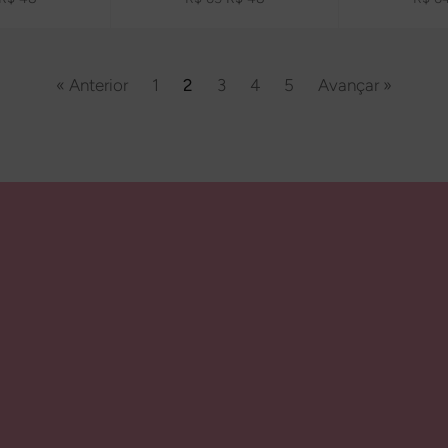
promocional
normal
promocional
norma
« Anterior
1
2
3
4
5
Avançar »