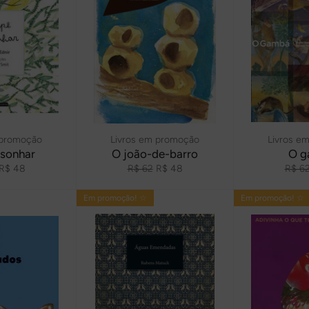
 promoção
Livros em promoção
Livros e
 sonhar
O joão-de-barro
O g
Preço
Preço
Preço
Preç
R$ 48
R$ 62
R$ 48
R$ 6
promocional
normal
promocional
norma
Em promoção! ☆
Em promoção! ☆