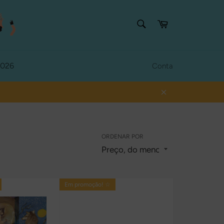
PESQUISAR
Carrinho
Procurar
2026
Conta
Fechar
ORDENAR POR
Em promoção! ☆