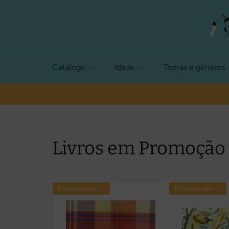
Pular
para
o
conteúdo
Catálogo
Idade
Temas e gêneros
Livros em Promoção
Em promoção! ☆
Em promoção! ☆