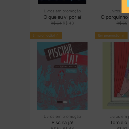
Livros em promoção
Livros em
O que eu vi por aí
O porquinho
Preço
Preço
Preço
R$ 64
R$ 48
R$ 65
normal
promocional
normal
Em promoção! ☆
Em promoção! ☆
Livros em promoção
Livros em
Piscina já!
Tom e o
Preço
Preço
Preço
R$ 65
R$ 48
R$ 62