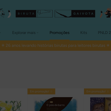
Explorar mais
Promoções
Kits
PNLD 
✳ 26 anos levando histórias birutas para leitores birutas ✳
Em promoção! ☆
Em promoção! ☆