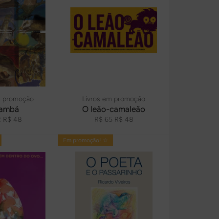
m promoção
Livros em promoção
ambá
O leão-camaleão
o
Preço
Preço
Preço
2
R$ 48
R$ 65
R$ 48
l
promocional
normal
promocional
Em promoção! ☆