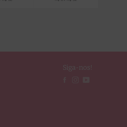
l
promocional
normal
promocional
Siga-nos!
Facebook
Instagram
YouTube