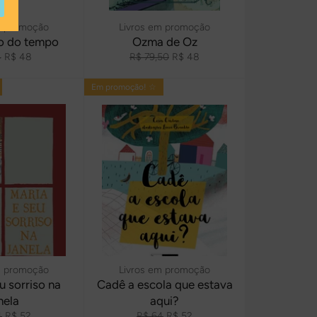
m promoção
Livros em promoção
o do tempo
Ozma de Oz
o
Preço
Preço
Preço
4
R$ 48
R$ 79,50
R$ 48
l
promocional
normal
promocional
Em promoção! ☆
m promoção
Livros em promoção
u sorriso na
Cadê a escola que estava
nela
aqui?
o
Preço
Preço
Preço
4
R$ 52
R$ 64
R$ 52