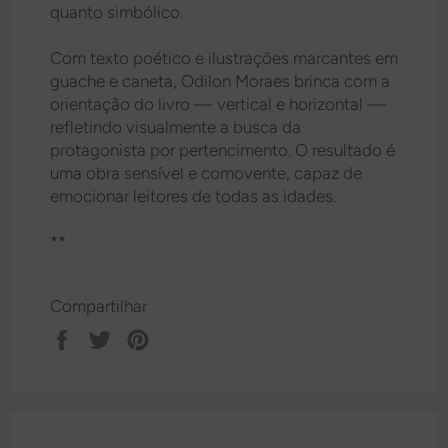
quanto simbólico.
Com texto poético e ilustrações marcantes em
guache e caneta, Odilon Moraes brinca com a
orientação do livro — vertical e horizontal —
refletindo visualmente a busca da
protagonista por pertencimento. O resultado é
uma obra sensível e comovente, capaz de
emocionar leitores de todas as idades.
**
Compartilhar
Compartilhar
Tweetar
Pin
no
no
Facebook
Pinterest