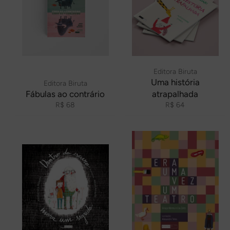
Editora Biruta
Uma história
Editora Biruta
Fábulas ao contrário
atrapalhada
Preço
Preço
R$ 68
R$ 64
normal
normal