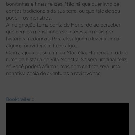
bonitinhas e finais felizes. Não há qualquer livro de
contos tradicionais da sua terra, ou que fale de seu
povo – os monstros.
A indignação toma conta de Horrendo ao perceber
que nem os monstrinhos se interessam mais por
histórias medonhas. Para ele, alguém deveria tomar
alguma providência, fazer algo...
Com a ajuda de sua amiga Mocrélia, Horrendo muda o
rumo da história de Vila Monstra. Se será um final feliz,
só você poderá afirmar, mas com certeza será uma
narrativa cheia de aventuras e reviravoltas!
Booktrailer ::