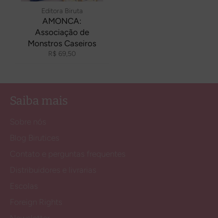
Editora Biruta
AMONCA:
Associação de
Monstros Caseiros
Preço
R$ 69,50
normal
Saiba mais
Sobre nós
Blog Birutices
Contato e perguntas frequentes
Distribuidores e livrarias
Escolas
Foreign Rights
Newsletter