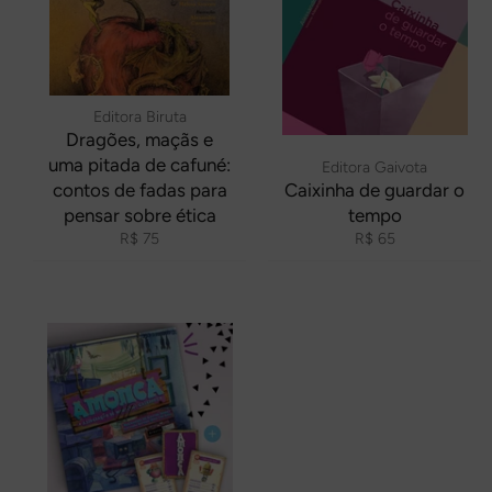
Editora Biruta
Dragões, maçãs e
uma pitada de cafuné:
Editora Gaivota
contos de fadas para
Caixinha de guardar o
pensar sobre ética
tempo
Preço
Preço
R$ 75
R$ 65
normal
normal