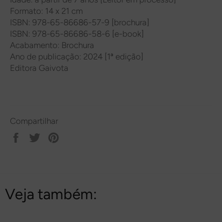
Formato: 14 x 21 cm
ISBN: 978-65-86686-57-9 [brochura]
ISBN: 978-65-86686-58-6 [e-book]
Acabamento: Brochura
Ano de publicação: 2024 [1ª edição]
Editora Gaivota
Compartilhar
Compartilhar
Tweetar
Pin
no
no
Facebook
Pinterest
Veja também: