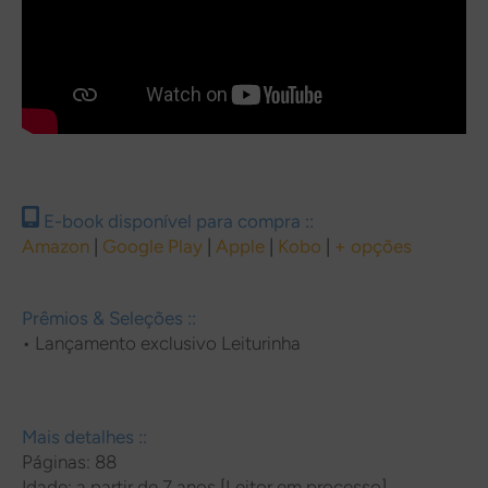
E-book disponível para compra ::
Amazon
|
Google Play
|
Apple
|
Kobo
|
+ opções
Prêmios & Seleções ::
• Lançamento exclusivo Leiturinha
Mais detalhes ::
Páginas: 88
Idade: a partir de 7 anos [Leitor em processo]