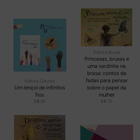
Editora Biruta
Princesas, bruxas e
uma sardinha na
brasa: contos de
fadas para pensar
Editora Gaivota
Um lençol de infinitos
sobre o papel da
fios
mulher
Preço
Preço
R$ 65
R$ 75
normal
normal