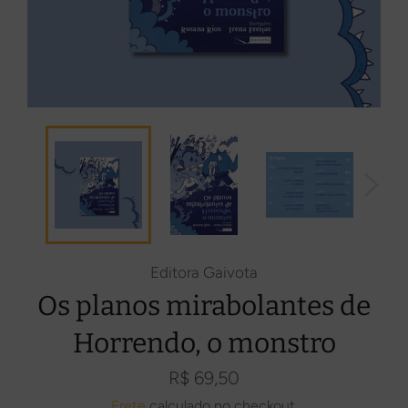
Editora Gaivota
Os planos mirabolantes de
Horrendo, o monstro
Preço
R$ 69,50
normal
Frete
calculado no checkout.