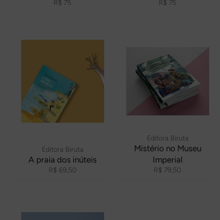
Preço
Preço
R$ 75
R$ 75
normal
normal
Editora Biruta
Mistério no Museu
Editora Biruta
A praia dos inúteis
Imperial
Preço
Preço
R$ 69,50
R$ 79,50
normal
normal