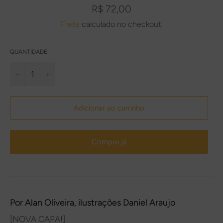
Preço
R$ 72,00
normal
Frete
calculado no checkout.
QUANTIDADE
−
+
Adicionar ao carrinho
Compre já
Por
Alan Oliveira
, ilustrações
Daniel Araujo
[NOVA CAPA!]