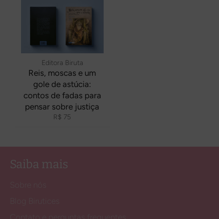
Editora Biruta
Reis, moscas e um
gole de astúcia:
contos de fadas para
pensar sobre justiça
Preço
R$ 75
normal
Saiba mais
Sobre nós
Blog Birutices
Contato e perguntas frequentes