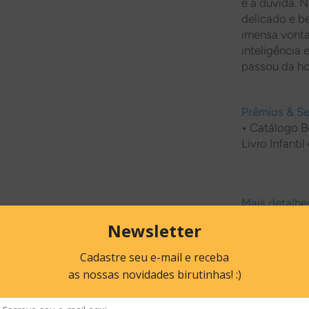
é a dúvida. 
delicado e b
imensa vonta
inteligência 
passou da hor
Prêmios & Se
• Catálogo B
Livro Infantil
Mais detalhes
Páginas: 36
Idade: a part
Formato: 20 
ISBN: 978-8
Acabamento:
Ano de publi