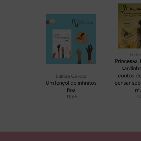
Editor
Princesas,
sardinha
contos de
Editora Gaivota
Um lençol de infinitos
pensar sob
fios
mu
Preço
P
R$ 65
R
normal
n