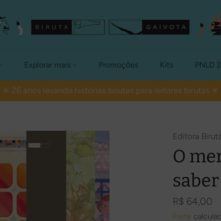
Explorar mais
Promoções
Kits
PNLD 
✳ 26 anos levando histórias birutas para leitores birutas ✳
Editora Birut
O men
saber
Preço
R$ 64,00
normal
Frete
calcula