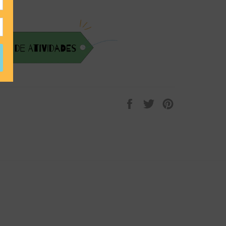
a
Compartilhar
Tweetar
Pin
no
no
Facebook
Pinterest