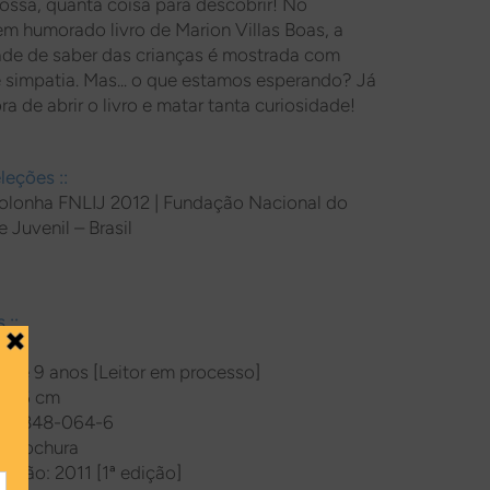
Nossa, quanta coisa para descobrir! No
em humorado livro de Marion Villas Boas, a
de de saber das crianças é mostrada com
e simpatia. Mas... o que estamos esperando? Já
a de abrir o livro e matar tanta curiosidade!
leções ::
olonha FNLIJ 2012 | Fundação Nacional do
 e Juvenil – Brasil
 ::
ir de 9 anos [Leitor em processo]
x 26 cm
5-7848-064-6
 Brochura
cação: 2011 [1ª edição]