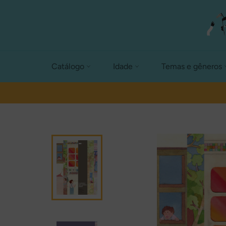
Pular
para
o
conteúdo
Catálogo
Idade
Temas e gêneros