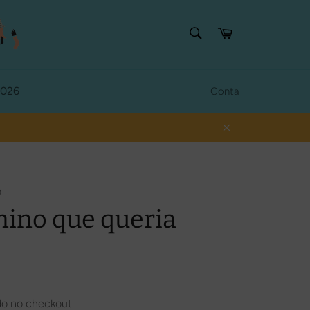
PESQUISAR
Carrinho
Procurar
2026
Conta
Fechar
a
ino que queria
do no checkout.