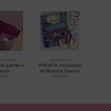
ra Gaivota
Editora Biruta
 de guardar o
AMONCA: Associação
empo
de Monstros Caseiros
Preço
Preço
R$ 65
R$ 69,50
normal
normal