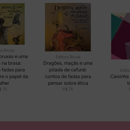
a Biruta
 bruxas e uma
Editora Biruta
 na brasa:
Dragões, maçãs e uma
 fadas para
pitada de cafuné:
Edito
re o papel da
contos de fadas para
Caixinha
lher
pensar sobre ética
t
reço
Preço
$ 75
R$ 75
ormal
normal