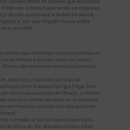
fiar naquela fêmea de babuíno que se postava
. Porém seu instinto maternal não se enganava.
algo de ruim acontecerá, e Nobamba deverá
ngústia e, sem que ninguém de sua aldeia
var o seu bebê.
re animais que encontram crianças perdidas ou
numa floresta e as criam como se fossem
s filhotes são recorrentes em várias partes do
im, fabulosos, inspiraram as obras de
critores como Rudyard Kipling e Edgar Rice
uem não leu as aventuras de Mowgli, o menino
ado por uma matilha de lobos, ou as façanhas
 homem-macaco, acolhido por uma gorila em
fricana?
órias contadas ao pé da fogueira pelo povo
rior da África do Sul, abundam contos sobre