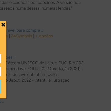
tadas e cuidadas por babuínos. A versão aqui
 baseada numa dessas inúmeras lendas."
sponível para compra ::
ogle
|
24Symbols
|
+ opções
leções ::
ção' Cátedra UNESCO de Leitura PUC-Rio 2021
Recomendável FNLIJ 2022 (produção 2021) |
onal do Livro Infantil e Juvenil
rêmio Jabuti 2022 - Infantil e Ilustração
 ::