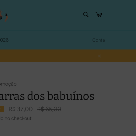
PESQUISAR
Carrinho
Procurar
2026
Conta
Fechar
romoção
arras dos babuínos
Preço
R$ 37,00
R$ 65,00
☆
normal
do no checkout.