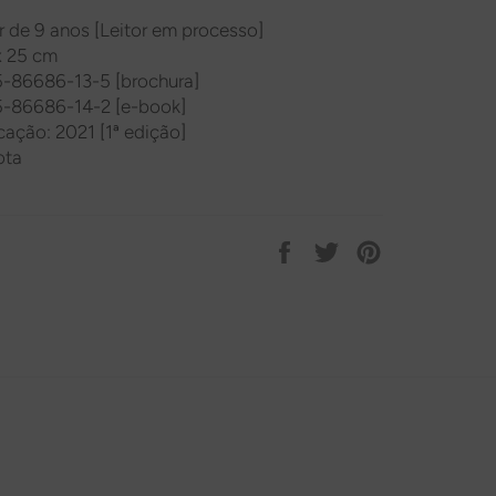
ir de 9 anos [Leitor em processo]
x 25 cm
5-86686-13-5 [brochura]
5-86686-14-2 [e-book]
cação: 2021 [1
ª edição]
ota
Compartilhar
Tweetar
Pin
no
no
Facebook
Pinterest