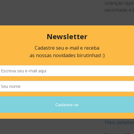
crianças rap
recontada é
E-book di
Amazon
|
Go
Prêmios & Se
• Selo 'Sele
• Altamente 
Fundação Naci
• Finalista P
Mais detalhes