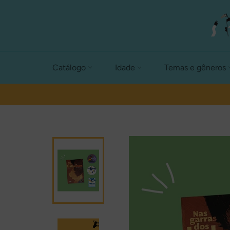
Pular
para
o
conteúdo
Catálogo
Idade
Temas e gêneros