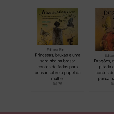
Editora Biruta
Princesas, bruxas e uma
Editor
sardinha na brasa:
Dragões, 
contos de fadas para
pitada 
pensar sobre o papel da
contos de
mulher
pensar s
Preço
P
R$ 75
R
normal
n