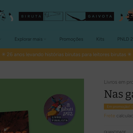
Explorar mais
Promoções
Kits
PNLD 
✳ 26 anos levando histórias birutas para leitores birutas ✳
Livros em p
Nas g
Em promoção! 
Frete
calcula
QUANTIDADE