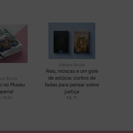
Editora Biruta
Reis, moscas e um gole
de astúcia: contos de
ora Biruta
io no Museu
fadas para pensar sobre
perial
justiça
eço
Preço
 79,50
R$ 75
rmal
normal