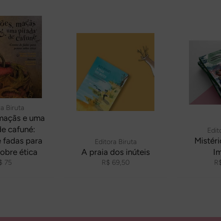
a Biruta
maçãs e uma
de cafuné:
Edit
 fadas para
Mistér
Editora Biruta
obre ética
A praia dos inúteis
Im
reço
Preço
Pr
$ 75
R$ 69,50
R$
ormal
normal
no