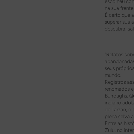
escolheu con
na sua frente
É certo que 
superar sua a
descubra, sal
"Relatos sob
abandonadas 
seus próprio
mundo.
Registros ass
renomados es
Burroughs. Q
indiano adot
de Tarzan, o
plena selva a
Entre as hist
Zulu, no inte