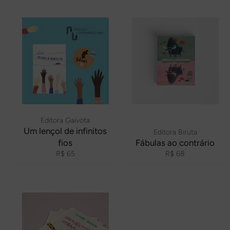
Editora Gaivota
Um lençol de infinitos
Editora Biruta
fios
Fábulas ao contrário
Preço
Preço
R$ 65
R$ 68
normal
normal