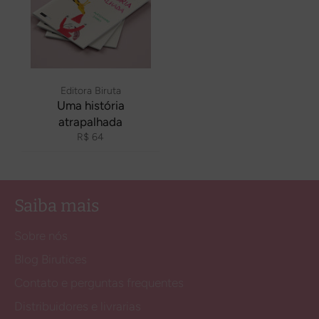
Editora Biruta
Uma história
atrapalhada
Preço
R$ 64
normal
Saiba mais
Sobre nós
Blog Birutices
Contato e perguntas frequentes
Distribuidores e livrarias