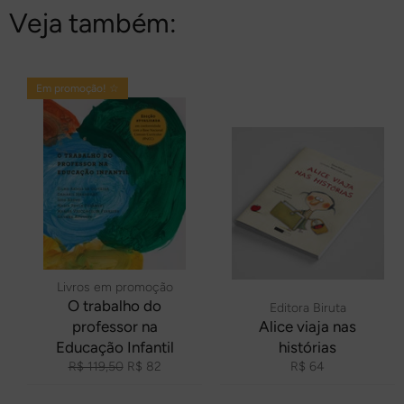
Veja também:
Em promoção! ☆
Livros em promoção
O trabalho do
Editora Biruta
professor na
Alice viaja nas
Educação Infantil
histórias
Preço
Preço
Preço
R$ 119,50
R$ 82
R$ 64
normal
promocional
normal