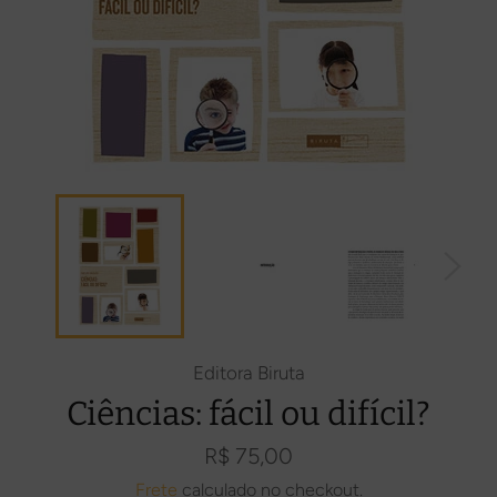
Editora Biruta
Ciências: fácil ou difícil?
Preço
R$ 75,00
normal
Frete
calculado no checkout.