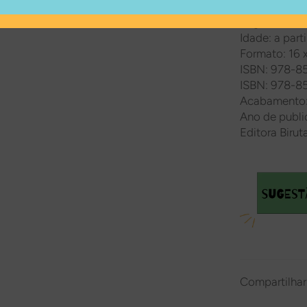
Mais detalhes
Páginas: 156
Idade: a parti
Formato: 16 
ISBN: 978-8
ISBN:
978-85
Acabamento:
Ano de publi
Editora Birut
Compartilhar