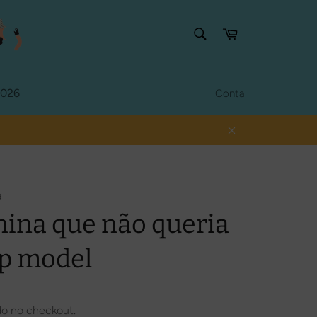
PESQUISAR
Carrinho
Procurar
2026
Conta
Fechar
a
ina que não queria
op model
do no checkout.