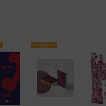
☆
Em promoção! ☆