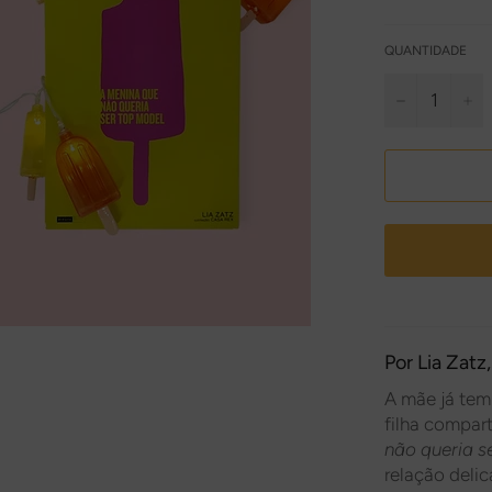
QUANTIDADE
−
+
Por
Lia Zatz
A mãe já tem 
filha compa
não queria s
relação delic