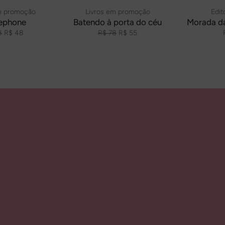
m promoção
Livros em promoção
Edit
lephone
Batendo à porta do céu
Morada d
o
Preço
Preço
Preço
8
R$ 48
R$ 78
R$ 55
al
promocional
normal
promocional