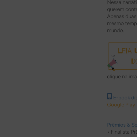
Nessa narrati
querem contar
Apenas duas 
mesmo tempo,
mundo.
clique na i
E-book dis
Google Play
Prêmios & Se
•
Finalista P