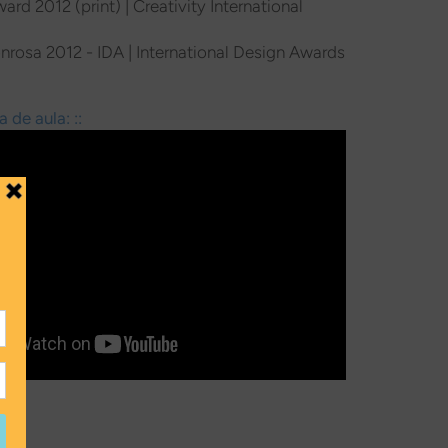
ard 2012 (print) | Creativity International
rosa 2012 - IDA | International Design Awards
a de aula: ::