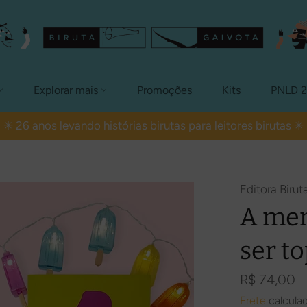
Explorar mais
Promoções
Kits
PNLD 
✳ 26 anos levando histórias birutas para leitores birutas ✳
Editora Birut
A men
ser t
Preço
R$ 74,00
normal
Frete
calcula