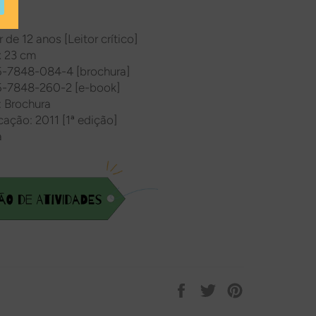
 ::
r de 12 anos [Leitor crítico]
x 23 cm
5-7848-084-4 [brochura]
-7848-260-2 [e-book]
 Brochura
cação: 2011 [1ª edição]
a
Compartilhar
Tweetar
Pin
no
no