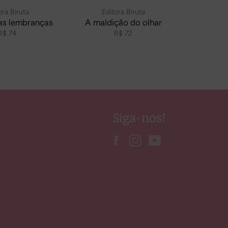
ora Biruta
Editora Biruta
as lembranças
A maldição do olhar
Preço
Preço
R$ 74
R$ 72
normal
normal
Siga-nos!
Facebook
Instagram
YouTube