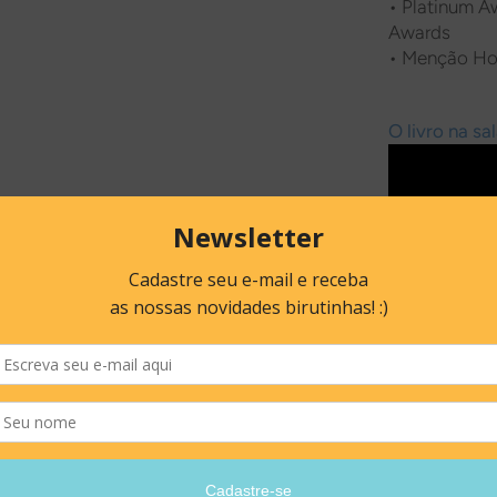
•
Platinum Aw
Awards
•
Menção Hon
O livro na sal