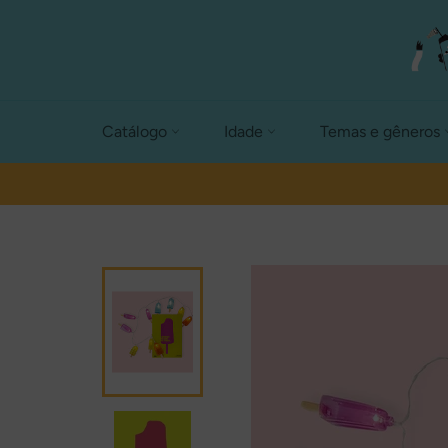
Pular
para
o
conteúdo
Catálogo
Idade
Temas e gêneros