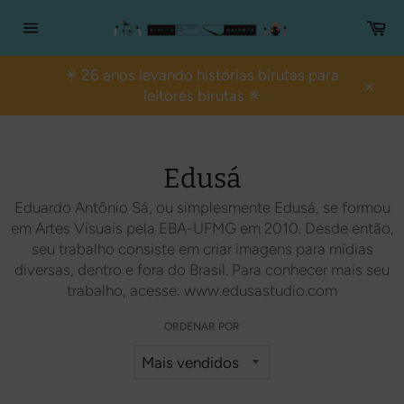
Pular
Ca
para
Navegação
o
do
conteúdo
site
✳ 26 anos levando histórias birutas para
leitores birutas ✳
Fech
Edusá
Eduardo Antônio Sá, ou simplesmente Edusá, se formou
em Artes Visuais pela EBA-UFMG em 2010. Desde então,
seu trabalho consiste em criar imagens para mídias
diversas, dentro e fora do Brasil. Para conhecer mais seu
trabalho, acesse: www.edusastudio.com
ORDENAR POR