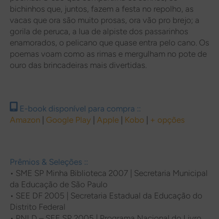
bichinhos que, juntos, fazem a festa no repolho, as
vacas que ora são muito prosas, ora vão pro brejo; a
gorila de peruca, a lua de alpiste dos passarinhos
enamorados, o pelicano que quase entra pelo cano. Os
poemas voam como as rimas e mergulham no pote de
ouro das brincadeiras mais divertidas.
E-book disponível para compra ::
Amazon
|
Google Play
|
Apple
|
Kobo
|
+ opções
Prêmios & Seleções ::
•
SME SP Minha Biblioteca 2007 | Secretaria Municipal
da Educação de São Paulo
•
SEE DF 2005 | Secretaria Estadual da Educação do
Distrito Federal
•
PNLD – SEE SP 2005 | Programa Nacional do Livro