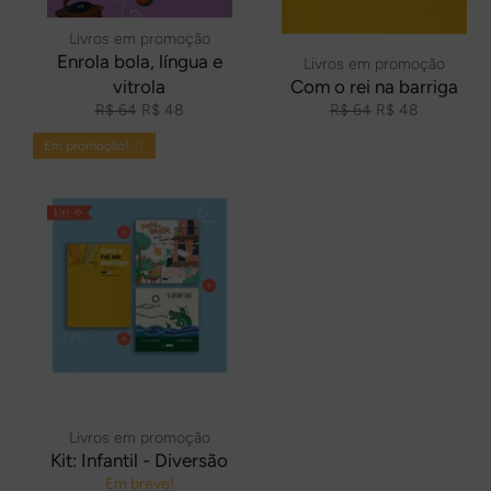
Livros em promoção
Enrola bola, língua e
Livros em promoção
vitrola
Com o rei na barriga
Preço
Preço
Preço
Preço
R$ 64
R$ 48
R$ 64
R$ 48
normal
promocional
normal
promocional
Em promoção! ☆
Livros em promoção
Kit: Infantil - Diversão
Em breve!