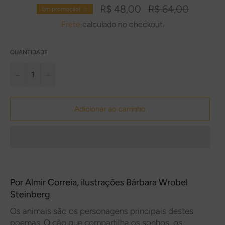
Preço
R$ 48,00
R$ 64,00
Em promoção! ☆
normal
Frete
calculado no checkout.
QUANTIDADE
−
+
Adicionar ao carrinho
Por
Almir Correia
, ilustrações
Bárbara Wrobel
Steinberg
Os animais são os personagens principais destes
poemas. O cão que compartilha os sonhos, os