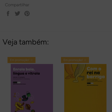
Compartilhar
Compartilhar
Tweetar
Pin
no
no
Facebook
Pinterest
Veja também:
Em promoção! ☆
Em promoção! ☆